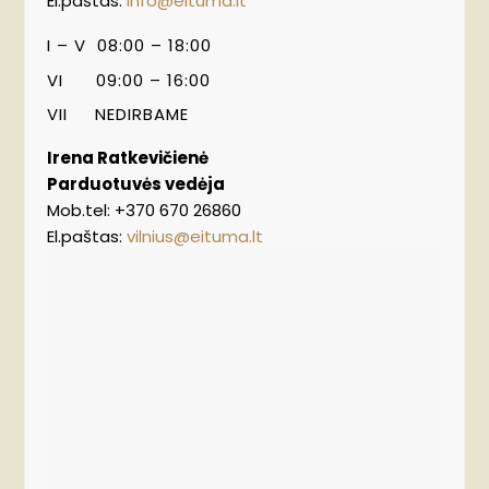
El.paštas:
info@eituma.lt
I – V 08:00 – 18:00
VI 09:00 – 16:00
VII NEDIRBAME
Irena Ratkevičienė
Parduotuvės vedėja
Mob.tel:
+370
670 26860
El.paštas:
vilnius@eituma.lt