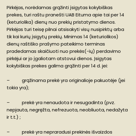
Pirkėjas, norėdamas grąžinti įsigytas kokybiškas
prekes, turi raštu pranešti UAB Eituma apie tai per 14
(keturiolika) dienų nuo prekių pristatymo dienos.
Pirkėjas turi teisę pilnai atsisakyti visų nusipirktų arba
tik kai kurių įsigytų prekių. Minimas 14 (keturiolikos)
dienų raštiško prašymo pateikimo terminas
pradedamas skaičiuoti nuo prekės(-ių) perdavimo
pirkėjui ar jo įgaliotam atstovui dienos. Įsigytas
kokybiškas prekes galima grąžinti per 14 d. jei:
– grąžinama prekė yra originalioje pakuotėje (jei
tokia yra);
– prekė yra nenaudota ir nesugadinta (pvz.
nepjauta, negręžta, nefrezuota, neobliuota, nedažyta
ir t.t.) ;
– prekė yra nepraradusi prekinės išvaizdos