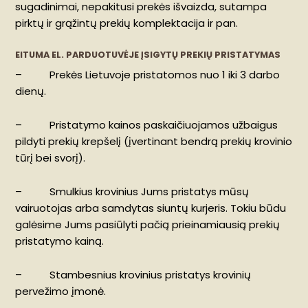
sugadinimai, nepakitusi prekės išvaizda, sutampa
pirktų ir grąžintų prekių komplektacija ir pan.
EITUMA EL. PARDUOTUVĖJE ĮSIGYTŲ PREKIŲ PRISTATYMAS
– Prekės Lietuvoje pristatomos nuo 1 iki 3 darbo
dienų.
– Pristatymo kainos paskaičiuojamos užbaigus
pildyti prekių krepšelį (įvertinant bendrą prekių krovinio
tūrį bei svorį).
– Smulkius krovinius Jums pristatys mūsų
vairuotojas arba samdytas siuntų kurjeris. Tokiu būdu
galėsime Jums pasiūlyti pačią prieinamiausią prekių
pristatymo kainą.
– Stambesnius krovinius pristatys krovinių
pervežimo įmonė.