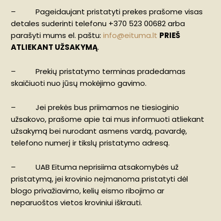
– Pageidaujant pristatyti prekes prašome visas
detales suderinti telefonu +370 523 00682 arba
parašyti mums el. paštu:
info@eituma.lt
PRIEŠ
ATLIEKANT UŽSAKYMĄ
.
– Prekių pristatymo terminas pradedamas
skaičiuoti nuo jūsų mokėjimo gavimo.
– Jei prekės bus priimamos ne tiesioginio
užsakovo, prašome apie tai mus informuoti atliekant
užsakymą bei nurodant asmens vardą, pavardę,
telefono numerį ir tikslų pristatymo adresą.
– UAB Eituma neprisiima atsakomybės už
pristatymą, jei krovinio neįmanoma pristatyti dėl
blogo privažiavimo, kelių eismo ribojimo ar
neparuoštos vietos kroviniui iškrauti.