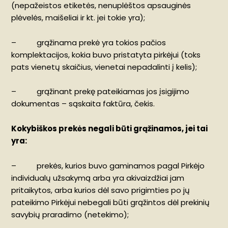
(nepažeistos etiketės, nenuplėštos apsauginės
plėvelės, maišeliai ir kt. jei tokie yra);
– grąžinama prekė yra tokios pačios
komplektacijos, kokia buvo pristatyta pirkėjui (toks
pats vienetų skaičius, vienetai nepadalinti į kelis);
– grąžinant prekę pateikiamas jos įsigijimo
dokumentas – sąskaita faktūra, čekis.
Kokybiškos prekės negali būti grąžinamos, jei tai
yra:
– prekės, kurios buvo gaminamos pagal Pirkėjo
individualų užsakymą arba yra akivaizdžiai jam
pritaikytos, arba kurios dėl savo prigimties po jų
pateikimo Pirkėjui nebegali būti grąžintos dėl prekinių
savybių praradimo (netekimo);