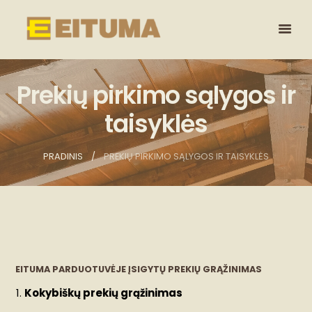
Prekių pirkimo sąlygos ir
taisyklės
PRADINIS
PREKIŲ PIRKIMO SĄLYGOS IR TAISYKLĖS
EITUMA PARDUOTUVĖJE ĮSIGYTŲ PREKIŲ GRĄŽINIMAS
Kokybiškų prekių grąžinimas