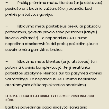
– Prekių priėmimo metu, klientas (ar jo atstovas)
pasirašo ant krovinio važtaraščio, įrodančio, kad
prekės pristatytos gavėjui.
– Iškrovimo metu pastebėjus prekių ar pakuočių
pažeidimus, gavėjas privalo savo pastabas įrašyti į
krovinio važtaraštį. To nepadarius UAB Eituma
neprisiima atsakomybės dėl prekių pažeidimų, kurie
savaime nėra gamyklinis brokas.
– Iškrovimo metu klientas (ar jo atstovas) turi
patikrinti krovinio komplektaciją. Jei ji neatitinka
pateiktos užsakyme, klientas turi tai pažymėti krovinio
važtaraštyje. To nepadarius UAB Eituma neprisiima
atsakomybės dėl komplektacijos neatitikimų.
EITUMA.LT GALITE ATSISKAITYTI JUMS PRIIMTINIAUSIU
BŪDU:
Bankinis pavedimas pagal išrašytą išankstinio