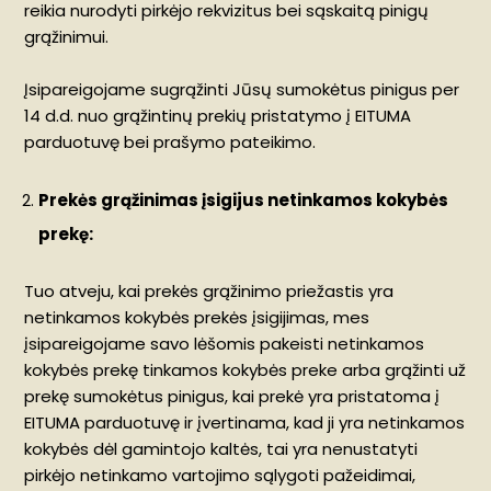
reikia nurodyti pirkėjo rekvizitus bei sąskaitą pinigų
grąžinimui.
Įsipareigojame sugrąžinti Jūsų sumokėtus pinigus per
14 d.d. nuo grąžintinų prekių pristatymo į EITUMA
parduotuvę bei prašymo pateikimo.
Prekės grąžinimas įsigijus netinkamos kokybės
prekę:
Tuo atveju, kai prekės grąžinimo priežastis yra
netinkamos kokybės prekės įsigijimas, mes
įsipareigojame savo lėšomis pakeisti netinkamos
kokybės prekę tinkamos kokybės preke arba grąžinti už
prekę sumokėtus pinigus, kai prekė yra pristatoma į
EITUMA parduotuvę ir įvertinama, kad ji yra netinkamos
kokybės dėl gamintojo kaltės, tai yra nenustatyti
pirkėjo netinkamo vartojimo sąlygoti pažeidimai,