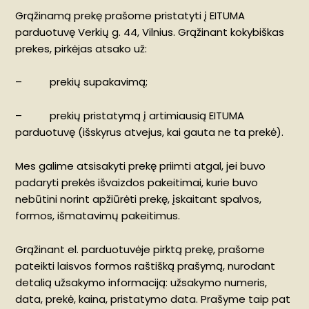
Grąžinamą prekę prašome pristatyti į EITUMA
parduotuvę Verkių g. 44, Vilnius. Grąžinant kokybiškas
prekes, pirkėjas atsako už:
– prekių supakavimą;
– prekių pristatymą į artimiausią EITUMA
parduotuvę (išskyrus atvejus, kai gauta ne ta prekė).
Mes galime atsisakyti prekę priimti atgal, jei buvo
padaryti prekės išvaizdos pakeitimai, kurie buvo
nebūtini norint apžiūrėti prekę, įskaitant spalvos,
formos, išmatavimų pakeitimus.
Grąžinant el. parduotuvėje pirktą prekę, prašome
pateikti laisvos formos raštišką prašymą, nurodant
detalią užsakymo informaciją: užsakymo numeris,
data, prekė, kaina, pristatymo data. Prašyme taip pat