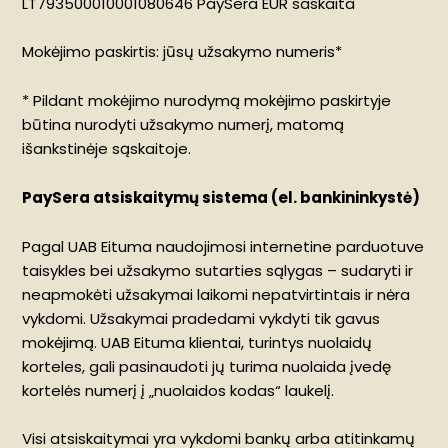
LT793500010001080646 PaySera EUR saskaita
Mokėjimo paskirtis: jūsų užsakymo numeris*
* Pildant mokėjimo nurodymą mokėjimo paskirtyje
būtina nurodyti užsakymo numerį, matomą
išankstinėje sąskaitoje.
PaySera atsiskaitymų sistema (el. bankininkystė)
Pagal UAB Eituma naudojimosi internetine parduotuve
taisykles bei užsakymo sutarties sąlygas – sudaryti ir
neapmokėti užsakymai laikomi nepatvirtintais ir nėra
vykdomi. Užsakymai pradedami vykdyti tik gavus
mokėjimą. UAB Eituma klientai, turintys nuolaidų
korteles, gali pasinaudoti jų turima nuolaida įvedę
kortelės numerį į „nuolaidos kodas“ laukelį.
Visi atsiskaitymai yra vykdomi bankų arba atitinkamų