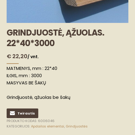
GRINDJUOSTĖ, ĄŽUOLAS.
22*40*3000
€
22,20
/ vnt.
MATMENYS, mm : 22*40
ILGIS, mm : 3000
MASYVAS BE ŠAKŲ
Grindjuostė, ąžuolas be šakų
Teirautis
PRODUKTO KODAS:
6006046
KATEGORIJOS:
Apdailos elementai
,
Grindjuostės