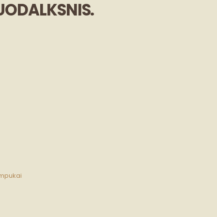
JUODALKSNIS.
ampukai