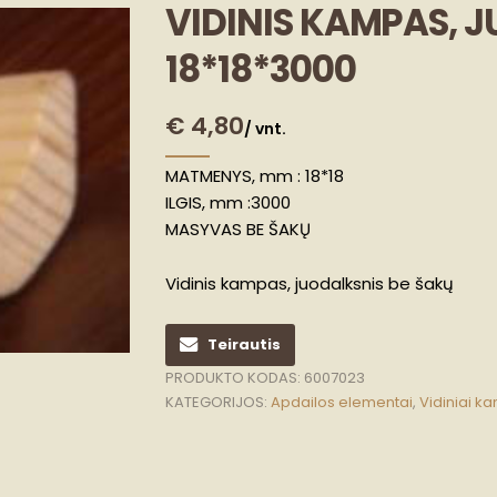
VIDINIS KAMPAS, 
18*18*3000
€
4,80
/ vnt.
MATMENYS, mm : 18*18
ILGIS, mm :3000
MASYVAS BE ŠAKŲ
Vidinis kampas, juodalksnis be šakų
Teirautis
PRODUKTO KODAS:
6007023
KATEGORIJOS:
Apdailos elementai
,
Vidiniai k