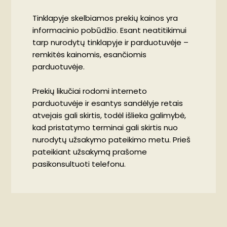
Tinklapyje skelbiamos prekių kainos yra
informacinio pobūdžio. Esant neatitikimui
tarp nurodytų tinklapyje ir parduotuvėje –
remkitės kainomis, esančiomis
parduotuvėje.
Prekių likučiai rodomi interneto
parduotuvėje ir esantys sandėlyje retais
atvejais gali skirtis, todėl išlieka galimybė,
kad pristatymo terminai gali skirtis nuo
nurodytų užsakymo pateikimo metu. Prieš
pateikiant užsakymą prašome
pasikonsultuoti telefonu.