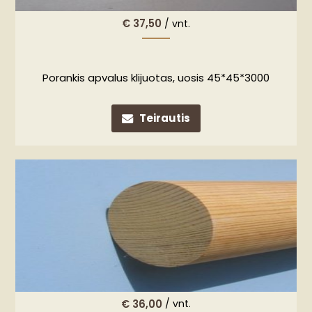
€
37,50
/ vnt.
Porankis apvalus klijuotas, uosis 45*45*3000
Teirautis
€
36,00
/ vnt.