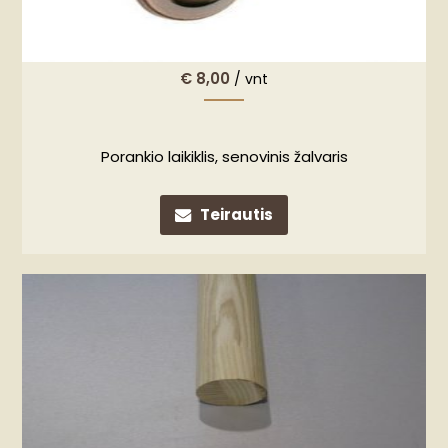
€
8,00
/ vnt
Porankio laikiklis, senovinis žalvaris
Teirautis