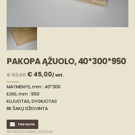
PAKOPA ĄŽUOLO, 40*300*950
€
45,00
€
53,00
/ vnt.
MATMENYS, mm : 40*300
ILGIS, mm : 950
KLIJUOTAS, DYGIUOTAS
BE ŠAKŲ DŽIOVINTA
Teirautis
PRODUKTO KODAS:
6012028