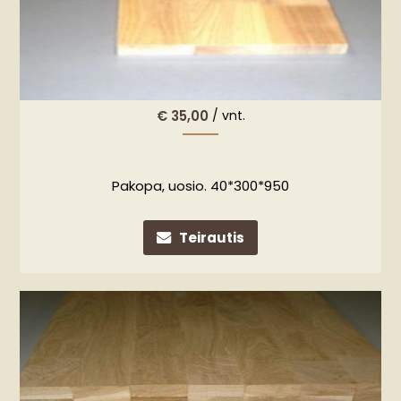
€
35,00
/ vnt.
Pakopa, uosio. 40*300*950
Teirautis