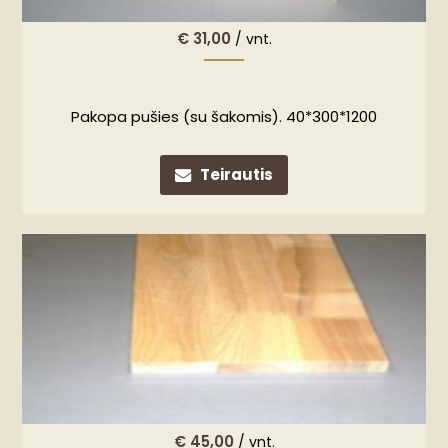
€
31,00
/ vnt.
Pakopa pušies (su šakomis). 40*300*1200
Teirautis
€
45,00
/ vnt.