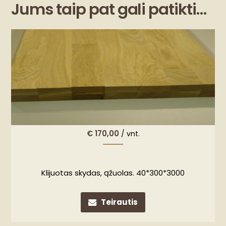
Jums taip pat gali patikti…
€
170,00
/ vnt.
Klijuotas skydas, ąžuolas. 40*300*3000
Teirautis