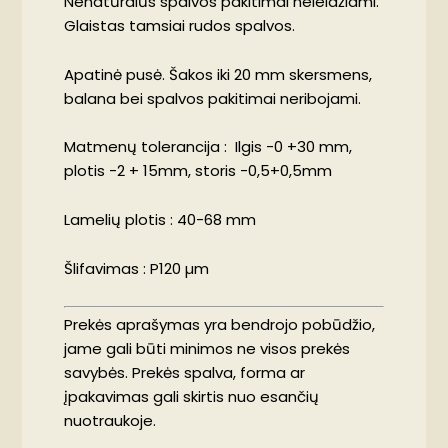
Nenatūralūs spalvos pakitimai neleidžiami.
Glaistas tamsiai rudos spalvos.
Apatinė pusė. Šakos iki 20 mm skersmens,
balana bei spalvos pakitimai neribojami.
Matmenų tolerancija : Ilgis -0 +30 mm,
plotis -2 + 15mm, storis -0,5+0,5mm
Lamelių plotis : 40-68 mm
Šlifavimas : P120 µm
Prekės aprašymas yra bendrojo pobūdžio,
jame gali būti minimos ne visos prekės
savybės. Prekės spalva, forma ar
įpakavimas gali skirtis nuo esančių
nuotraukoje.