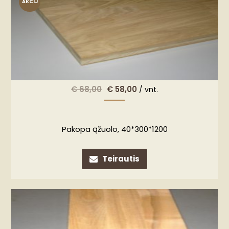
AKCIJ
A!
€
68,00
€
58,00
/ vnt.
Pakopa ąžuolo, 40*300*1200
Teirautis