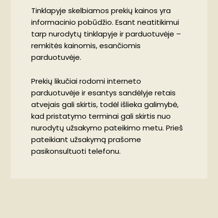
Tinklapyje skelbiamos prekių kainos yra
informacinio pobūdžio. Esant neatitikimui
tarp nurodytų tinklapyje ir parduotuvėje –
remkitės kainomis, esančiomis
parduotuvėje.
Prekių likučiai rodomi interneto
parduotuvėje ir esantys sandėlyje retais
atvejais gali skirtis, todėl išlieka galimybė,
kad pristatymo terminai gali skirtis nuo
nurodytų užsakymo pateikimo metu. Prieš
pateikiant užsakymą prašome
pasikonsultuoti telefonu.