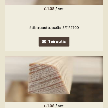
€
1,08
/ vnt.
Stiklajuostė, pušis. 8*11*2700
Teirautis
€
1,08
/ vnt.