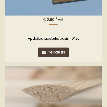
€
2,50
/ vnt.
Apdailos juostelė, pušis. 10*20
Teirautis