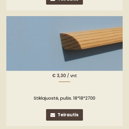
€
3,30
/ vnt
Stiklajuostė, pušis. 18*18*2700
Teirautis