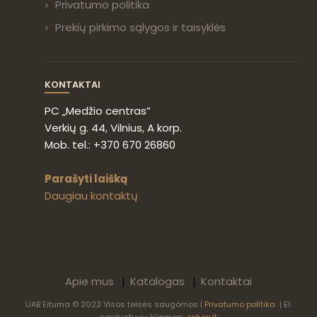
Privatumo politika
Prekių pirkimo sąlygos ir taisyklės
KONTAKTAI
PC „Medžio centras”
Verkių g. 44, Vilnius, A korp.
Mob. tel.: +370 670 26860
Parašyti laišką
Daugiau kontaktų
Apie mus
Katalogas
Kontaktai
UAB Eituma © 2023 Visos teisės saugomos |
Privatumo politika
| El.
parduotuvių kūrimas:
eshop.lt