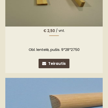
€
2,50
/ vnt.
Obl. lentelė, pušis. 9*28*2750
Teirautis