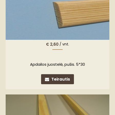
€
2,60
/ vnt.
Apdailos juostelė, pušis. 5*30
Teirautis