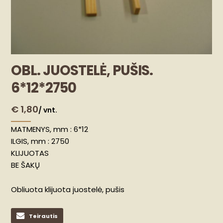
OBL. JUOSTELĖ, PUŠIS.
6*12*2750
€
1,80
/ vnt.
MATMENYS, mm : 6*12
ILGIS, mm : 2750
KLIJUOTAS
BE ŠAKŲ
Obliuota klijuota juostelė, pušis
Teirautis