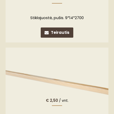
Stiklajuostė, pušis. 9*14*2700
Teirautis
€
2,50
/ vnt.