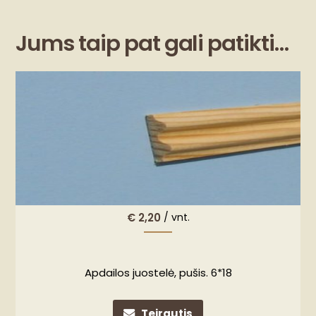
Jums taip pat gali patikti…
€
2,20
/ vnt.
Apdailos juostelė, pušis. 6*18
Teirautis