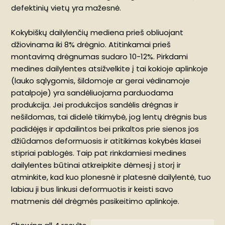
defektinių vietų yra mažesnė.
Kokybiškų dailylenčių mediena prieš obliuojant
džiovinama iki 8% drėgnio. Atitinkamai prieš
montavimą drėgnumas sudaro 10-12%. Pirkdami
medines dailylentes atsižvelkite į tai kokioje aplinkoje
(lauko sąlygomis, šildomoje ar gerai vėdinamoje
patalpoje) yra sandėliuojama parduodama
produkcija. Jei produkcijos sandėlis drėgnas ir
nešildomas, tai didelė tikimybė, jog lentų drėgnis bus
padidėjęs ir apdailintos bei prikaltos prie sienos jos
džiūdamos deformuosis ir atitikimas kokybės klasei
stipriai pablogės. Taip pat rinkdamiesi medines
dailylentes būtinai atkreipkite dėmesį į storį ir
atminkite, kad kuo plonesnė ir platesnė dailylentė, tuo
labiau ji bus linkusi deformuotis ir keisti savo
matmenis dėl drėgmės pasikeitimo aplinkoje.