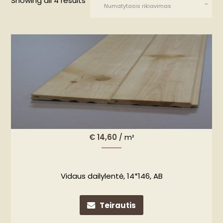
Showing all 4 results
€
14,60
/ m²
Vidaus dailylentė, 14*146, AB
Teirautis