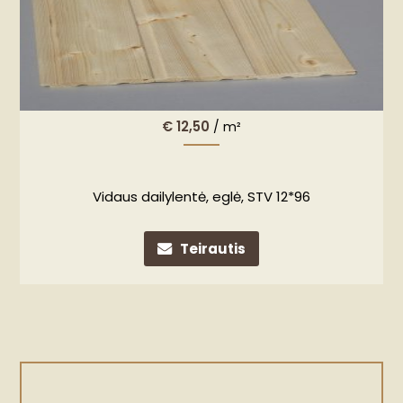
€
12,50
/ m²
Vidaus dailylentė, eglė, STV 12*96
Teirautis