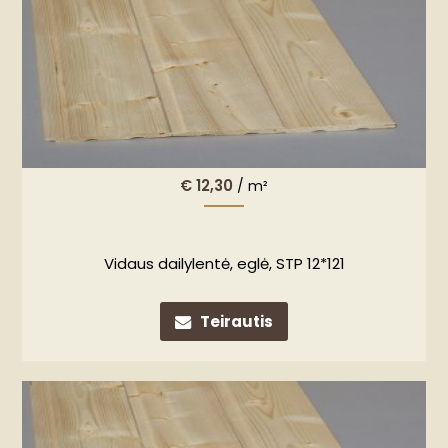
€
12,30
/ m²
Vidaus dailylentė, eglė, STP 12*121
Teirautis