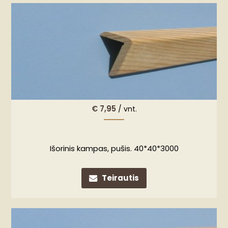
€
7,95
/ vnt.
Išorinis kampas, pušis. 40*40*3000
Teirautis