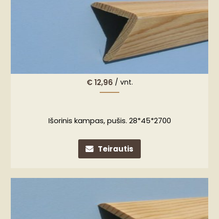
€
12,96
/ vnt.
Išorinis kampas, pušis. 28*45*2700
Teirautis