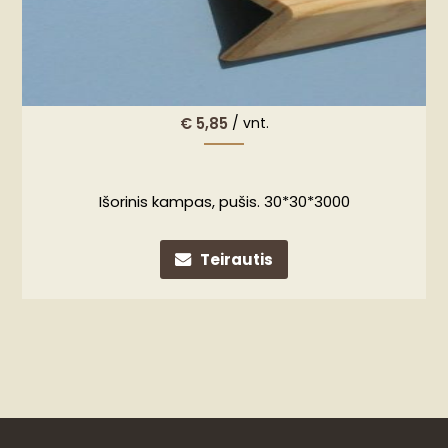
€
5,85
/ vnt.
Išorinis kampas, pušis. 30*30*3000
Teirautis