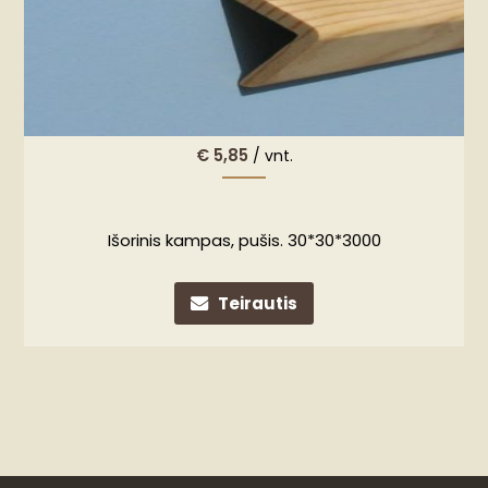
€
5,85
/ vnt.
Išorinis kampas, pušis. 30*30*3000
Teirautis