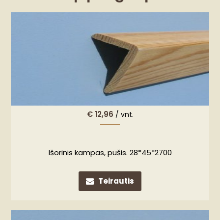
€
12,96
/ vnt.
Išorinis kampas, pušis. 28*45*2700
Teirautis