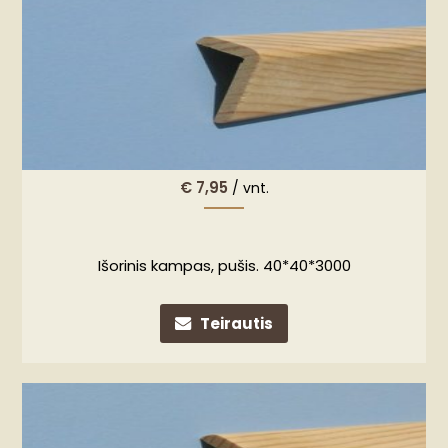
€
7,95
/ vnt.
Išorinis kampas, pušis. 40*40*3000
Teirautis