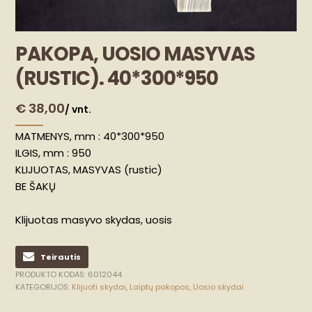
PAKOPA, UOSIO MASYVAS
(RUSTIC). 40*300*950
€
38,00
/ vnt.
MATMENYS, mm : 40*300*950
ILGIS, mm : 950
KLIJUOTAS, MASYVAS (rustic)
BE ŠAKŲ
Klijuotas masyvo skydas, uosis
Teirautis
PRODUKTO KODAS:
6012044
KATEGORIJOS:
Klijuoti skydai
,
Laiptų pakopos
,
Uosio skydai