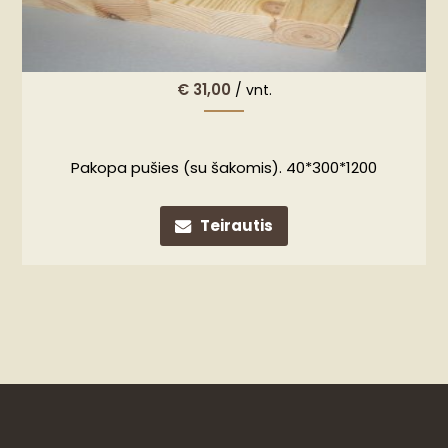
€
31,00
/ vnt.
Pakopa pušies (su šakomis). 40*300*1200
Teirautis