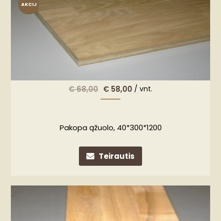
AKCIJ
A!
€
68,00
€
58,00
/ vnt.
Pakopa ąžuolo, 40*300*1200
Teirautis