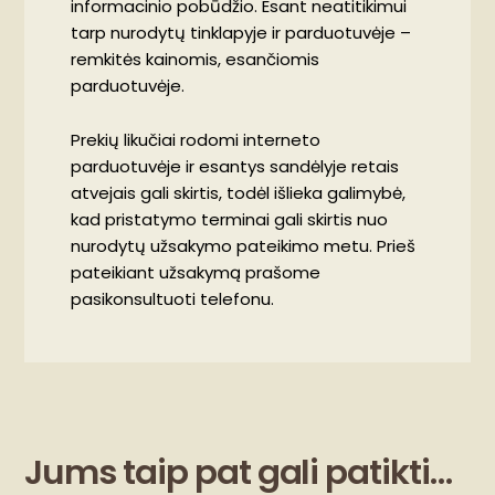
informacinio pobūdžio. Esant neatitikimui
tarp nurodytų tinklapyje ir parduotuvėje –
remkitės kainomis, esančiomis
parduotuvėje.
Prekių likučiai rodomi interneto
parduotuvėje ir esantys sandėlyje retais
atvejais gali skirtis, todėl išlieka galimybė,
kad pristatymo terminai gali skirtis nuo
nurodytų užsakymo pateikimo metu. Prieš
pateikiant užsakymą prašome
pasikonsultuoti telefonu.
Jums taip pat gali patikti…