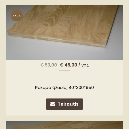
AKCIJ
A!
€
53,00
€
45,00
/ vnt.
Pakopa ąžuolo, 40*300*950
Teirautis