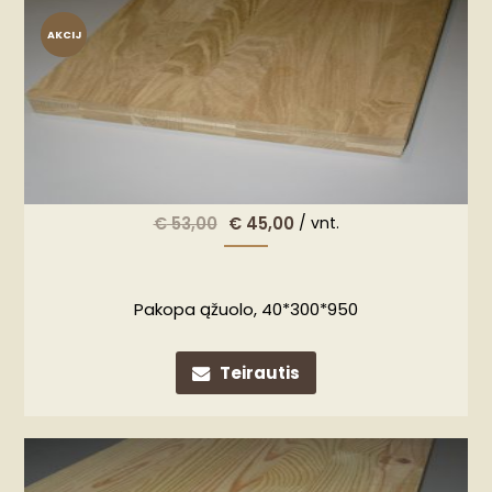
AKCIJ
A!
€
53,00
€
45,00
/ vnt.
Pakopa ąžuolo, 40*300*950
Teirautis