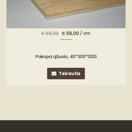
€
68,00
€
58,00
/ vnt.
Pakopa ąžuolo, 40*300*1200
Teirautis