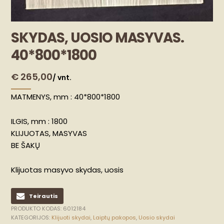
SKYDAS, UOSIO MASYVAS.
40*800*1800
€
265,00
/ vnt.
MATMENYS, mm : 40*800*1800
ILGIS, mm : 1800
KLIJUOTAS, MASYVAS
BE ŠAKŲ
Klijuotas masyvo skydas, uosis
Teirautis
PRODUKTO KODAS:
6012184
KATEGORIJOS:
Klijuoti skydai
,
Laiptų pakopos
,
Uosio skydai