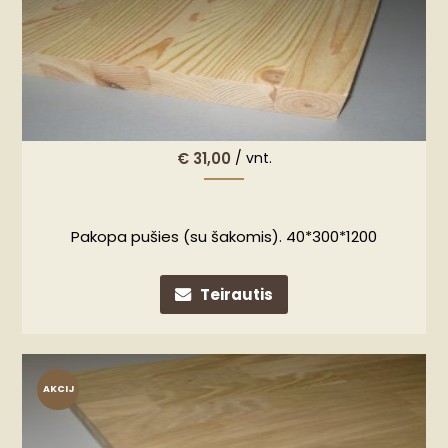
€
31,00
/ vnt.
Pakopa pušies (su šakomis). 40*300*1200
Teirautis
AKCIJ
A!