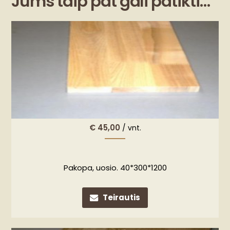
Jums taip pat gali patikti…
€
45,00
/ vnt.
Pakopa, uosio. 40*300*1200
Teirautis